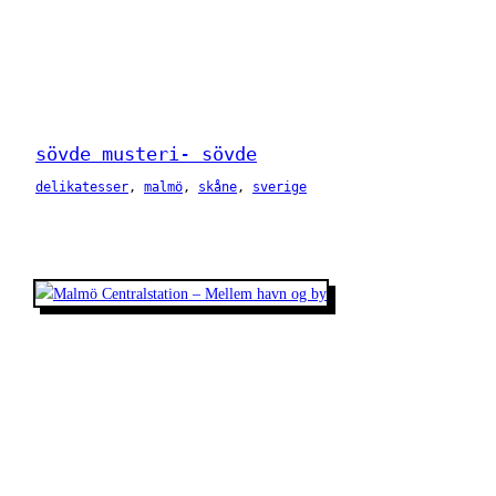
sövde musteri- sövde
delikatesser
, 
malmö
, 
skåne
, 
sverige