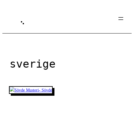
Spring
til
indhold
sverige