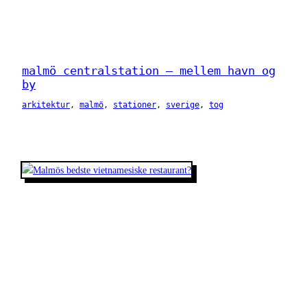
malmö centralstation – mellem havn og
by
arkitektur
, 
malmö
, 
stationer
, 
sverige
, 
tog