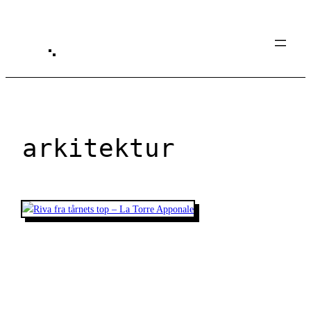
Spring
til
indhold
arkitektur