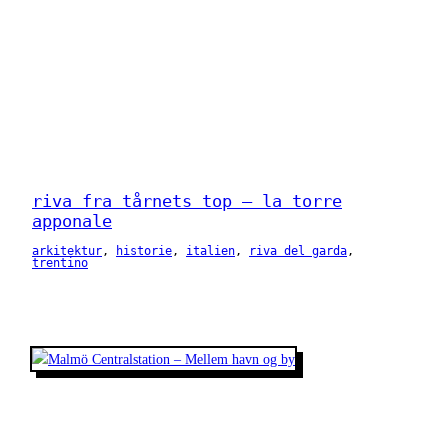
riva fra tårnets top – la torre
apponale
arkitektur
, 
historie
, 
italien
, 
riva del garda
, 
trentino