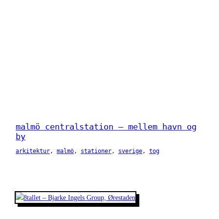
malmö centralstation – mellem havn og
by
arkitektur
, 
malmö
, 
stationer
, 
sverige
, 
tog