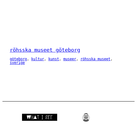
röhsska museet göteborg
göteborg
, 
kultur
, 
kunst
, 
museer
, 
röhsska museet
, 
sverige