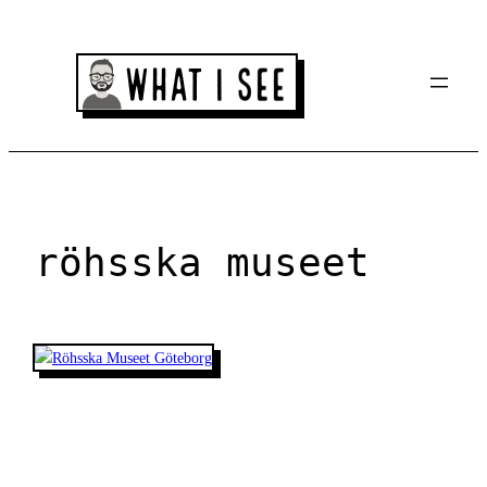
Spring
til
indhold
röhsska museet