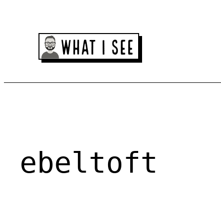
Spring
til
indhold
ebeltoft