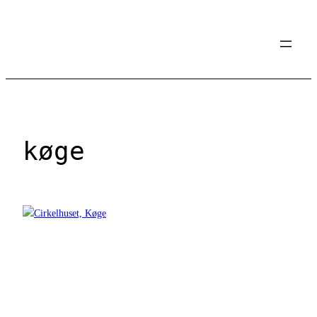
Spring
til
indhold
køge