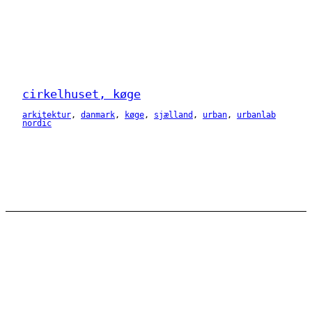
cirkelhuset, køge
arkitektur
, 
danmark
, 
køge
, 
sjælland
, 
urban
, 
urbanlab
nordic