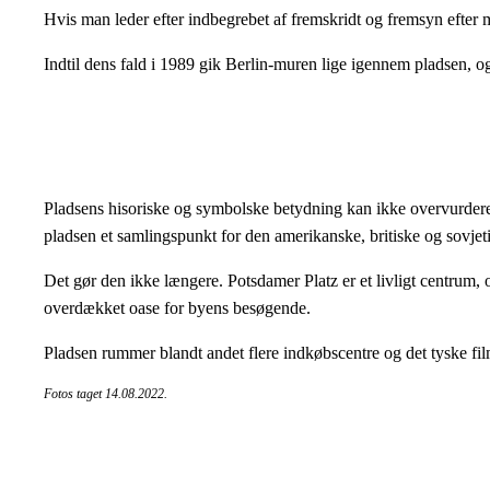
Hvis man leder efter indbegrebet af fremskridt og fremsyn efter m
Indtil dens fald i 1989 gik Berlin-muren lige igennem pladsen, o
Pladsens hisoriske og symbolske betydning kan ikke overvurderes, o
pladsen et samlingspunkt for den amerikanske, britiske og sovje
Det gør den ikke længere. Potsdamer Platz er et livligt centrum
overdækket oase for byens besøgende.
Pladsen rummer blandt andet flere indkøbscentre og det tyske f
Fotos taget 14.08.2022.