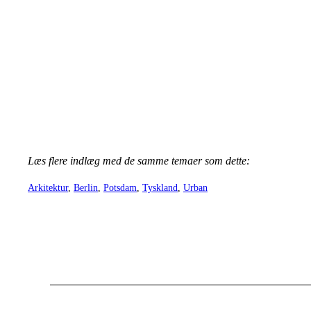
Læs flere indlæg med de samme temaer som dette:
Arkitektur
, 
Berlin
, 
Potsdam
, 
Tyskland
, 
Urban