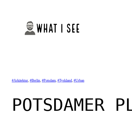
Spring
til
indhold
Arkitektur
, 
Berlin
, 
Potsdam
, 
Tyskland
, 
Urban
POTSDAMER P