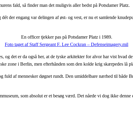
urens fald, så finder man det muligvis aller bedst på Potsdamer Platz.
g dét der engang var delingen af øst- og vest, er nu et samlende knudep
En officer tjekker pas på Potsdamer Platz i 1989.
Foto taget af Staff Sergeant F. Lee Cockran – Defenseimagery.mil
g det er da også her, at de tyske arkitekter for alvor har vist hvad de k
tiske zone i Berlin, men efterhånden som den kolde krig skærpedes lå 
, og fuld af mennesker døgnet rundt. Den umiddelbare nærhed til både Br
ilmmuseum, som absolut er et besøg værd. Det nåede vi dog ikke denne 