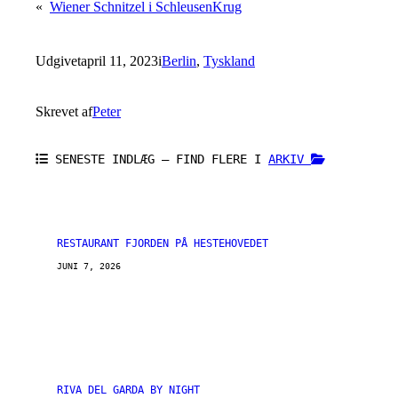
«
Wiener Schnitzel i SchleusenKrug
Udgivet
april 11, 2023
i
Berlin
, 
Tyskland
Skrevet af
Peter
SENESTE INDLÆG – FIND FLERE I
ARKIV
RESTAURANT FJORDEN PÅ HESTEHOVEDET
JUNI 7, 2026
RIVA DEL GARDA BY NIGHT