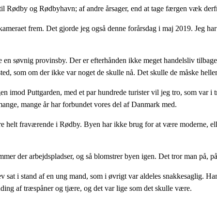
 til Rødby og Rødbyhavn; af andre årsager, end at tage færgen væk derf
eg kameraet frem. Det gjorde jeg også denne forårsdag i maj 2019. Jeg ha
 en søvnig provinsby. Der er efterhånden ikke meget handelsliv tilbage 
sted, som om der ikke var noget de skulle nå. Det skulle de måske heller
gen imod Puttgarden, med et par hundrede turister vil jeg tro, som var i 
 mange, mange år har forbundet vores del af Danmark med.
re helt fraværende i Rødby. Byen har ikke brug for at være moderne, elle
er der arbejdspladser, og så blomstrer byen igen. Det tror man på, på di
 sat i stand af en ung mand, som i øvrigt var aldeles snakkesaglig. Han
ding af træspåner og tjære, og det var lige som det skulle være.