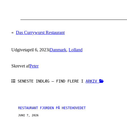
«
Das Currywurst Restaurant
Udgivet
april 6, 2023
i
Danmark
, 
Lolland
Skrevet af
Peter
SENESTE INDLÆG – FIND FLERE I
ARKIV
RESTAURANT FJORDEN PÅ HESTEHOVEDET
JUNI 7, 2026