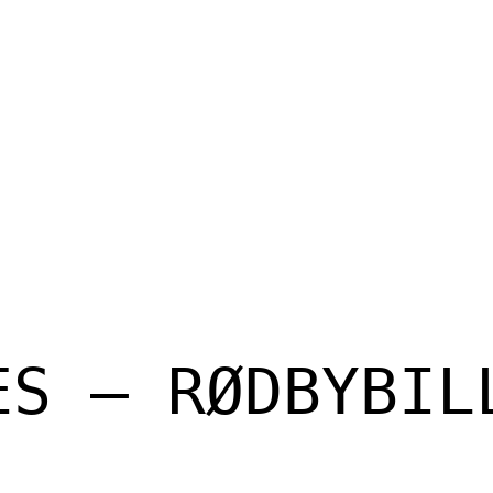
ES – RØDBYBIL