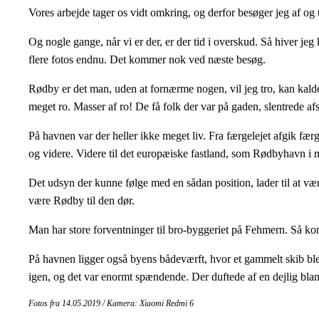
Vores arbejde tager os vidt omkring, og derfor besøger jeg af og
Og nogle gange, når vi er der, er der tid i overskud. Så hiver j
flere fotos endnu. Det kommer nok ved næste besøg.
Rødby er det man, uden at fornærme nogen, vil jeg tro, kan kalde
meget ro. Masser af ro! De få folk der var på gaden, slentrede af
På havnen var der heller ikke meget liv. Fra færgelejet afgik fær
og videre. Videre til det europæiske fastland, som Rødbyhavn i
Det udsyn der kunne følge med en sådan position, lader til at væ
være Rødby til den dør.
Man har store forventninger til bro-byggeriet på Fehmern. Så komm
På havnen ligger også byens bådeværft, hvor et gammelt skib blev
igen, og det var enormt spændende. Der duftede af en dejlig blan
Fotos fra 14.05.2019 / Kamera: Xiaomi Redmi 6