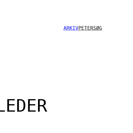
ARKIV
PETER
SØG
LEDER