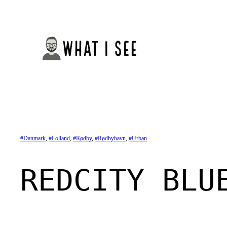
Spring
til
indhold
Danmark
, 
Lolland
, 
Rødby
, 
Rødbyhavn
, 
Urban
REDCITY BLU