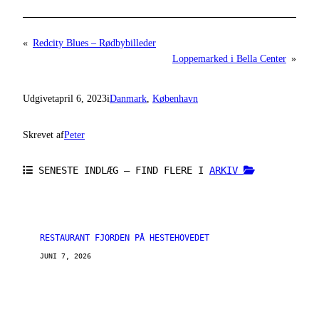
«
Redcity Blues – Rødbybilleder
Loppemarked i Bella Center
»
Udgivet
april 6, 2023
i
Danmark
, 
København
Skrevet af
Peter
SENESTE INDLÆG – FIND FLERE I
ARKIV
RESTAURANT FJORDEN PÅ HESTEHOVEDET
JUNI 7, 2026