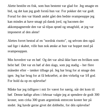
Alette bestilte en fisk, som hun bestemt var glad for. Jeg smagte en
bid, og det kan jeg godt forstå hun var. For pokker det var godt.
Forud for den var blandt andet gået den bedste svampesuppe jeg
kan mindes at have smagt på dansk jord, og baconen der
akkompagnerede den var så tilpas sprød og smagfuld, at jeg var
imponeret af den alene!
Alettes forret bestod af en “nordisk risotto”, og selvom den også
sad lige i skabet, ville hun nok ønske at hun var hoppet med på
svampesuppen.
Min hovedret var en bøf. Og det var altså ikke bare en hvilken som
helst bøf. Det var en bøf af den slags, som jeg stadig – her flere
måneder efter – tænker tilbage på. Jeg har brug for at smage den
igen. Jeg har brug for at få bekræftet, at den virkelig var
SÅ
god.
For hold da op en oplevelse!
Måske har jeg tidligere i mit liv været for nærig, når det kom til
bøf. Denne kølige aften i februar valgte jeg at spendere de godt 300
kroner, som cirka 300 gram argentinsk entrecote koster her på
stedet. Jeg havde gerne givet det dobbelte, for dén oplevelse!