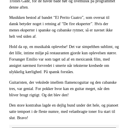
Trolles Gade, for de havde både bøf og livemusik på programmet
denne aften.
Musikken bestod af bandet “El Perito Cuatro”, som oversat til
dansk betyder noget i retning af “De fire eksperter”. Hvis der
menes eksperter i spanske og cubanske rytmer, så er navnet ikke
helt ved siden af.
Hold da op, en musikalsk oplevelse! Det var simpelthen sublimt, og
det lille, intime miljø på restauranten gjorde kun oplevelsen større.
Forsanger Emilio var som taget ud af en mexicansk film, med
ansigtet nærmest forvredet i smerte når teksterne kredsede om
ulykkelig kærlighed. På spansk forståes.
Guitaristen, der vekslede imellem flamencoguitar og den cubanske
tres, var genial. For pokker hvor kan en guitar meget, når den
bliver brugt rigtigt. Og det blev den!
Den store kontrabas lagde en dejlig bund under det hele, og pianoet
satte tempoet i de fleste numre, med velanbragte toner fra start til
slut. Bravo!