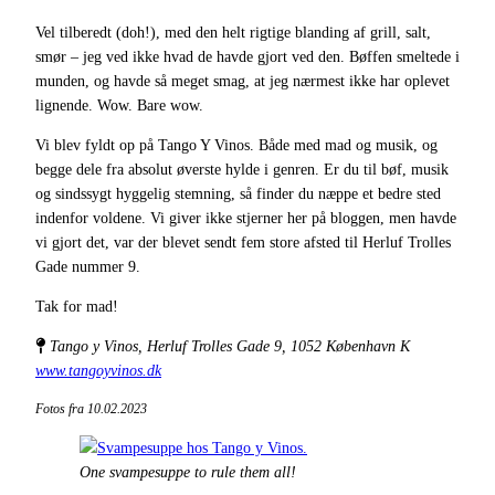
Vel tilberedt (doh!), med den helt rigtige blanding af grill, salt,
smør – jeg ved ikke hvad de havde gjort ved den. Bøffen smeltede i
munden, og havde så meget smag, at jeg nærmest ikke har oplevet
lignende. Wow. Bare wow.
Vi blev fyldt op på Tango Y Vinos. Både med mad og musik, og
begge dele fra absolut øverste hylde i genren. Er du til bøf, musik
og sindssygt hyggelig stemning, så finder du næppe et bedre sted
indenfor voldene. Vi giver ikke stjerner her på bloggen, men havde
vi gjort det, var der blevet sendt fem store afsted til Herluf Trolles
Gade nummer 9.
Tak for mad!
Tango y Vinos, Herluf Trolles Gade 9, 1052 København K
www.tangoyvinos.dk
Fotos fra 10.02.2023
One svampesuppe to rule them all!