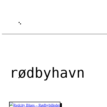
Spring
til
indhold
rødbyhavn