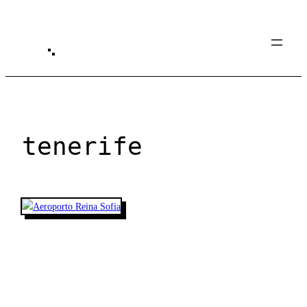
Spring
til
indhold
tenerife