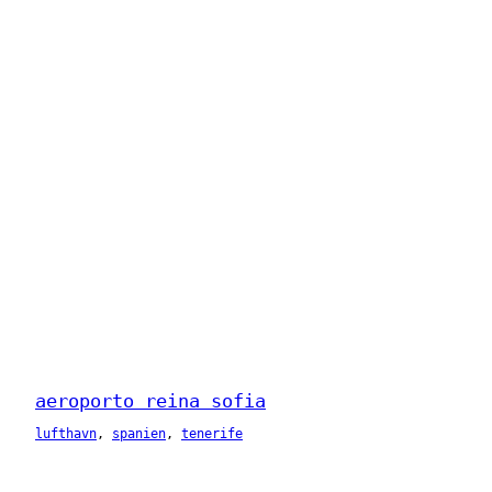
aeroporto reina sofia
lufthavn
, 
spanien
, 
tenerife