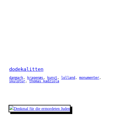
dodekalitten
danmark
, 
kragenæs
, 
kunst
, 
lolland
, 
monumenter
, 
skulptur
, 
thomas kadziola