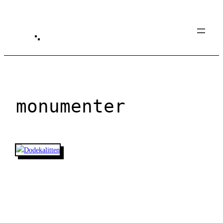
Spring
til
indhold
monumenter