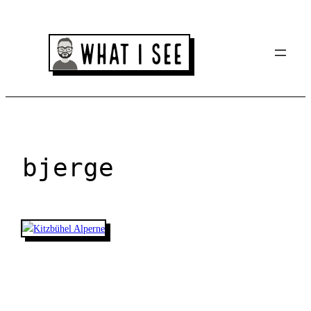
Spring
til
indhold
bjerge