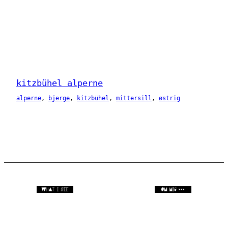
kitzbühel alperne
alperne
, 
bjerge
, 
kitzbühel
, 
mittersill
, 
østrig