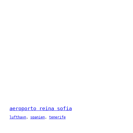
aeroporto reina sofia
lufthavn
, 
spanien
, 
tenerife