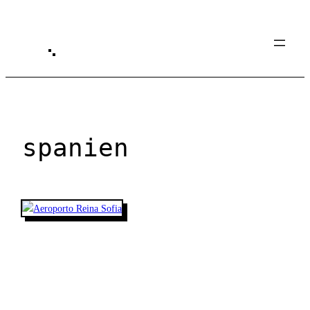
Spring
til
indhold
spanien