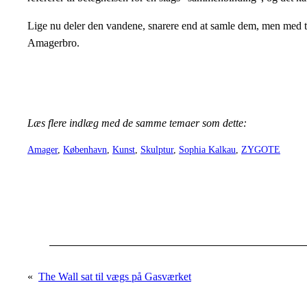
Lige nu deler den vandene, snarere end at samle dem, men med tid
Amagerbro.
Læs flere indlæg med de samme temaer som dette:
Amager
, 
København
, 
Kunst
, 
Skulptur
, 
Sophia Kalkau
, 
ZYGOTE
«
The Wall sat til vægs på Gasværket