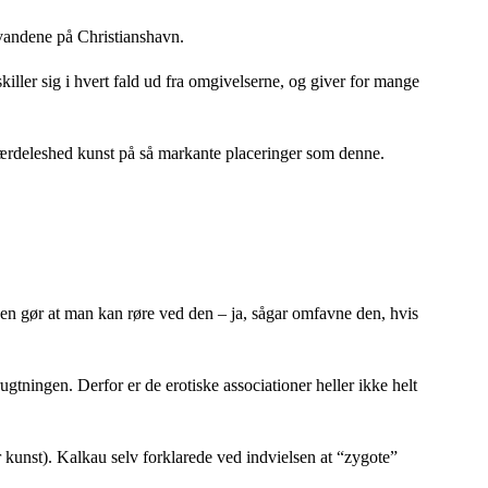
 vandene på Christianshavn.
killer sig i hvert fald ud fra omgivelserne, og giver for mange
i særdeleshed kunst på så markante placeringer som denne.
elsen gør at man kan røre ved den – ja, sågar omfavne den, hvis
ugtningen. Derfor er de erotiske associationer heller ikke helt
r kunst). Kalkau selv forklarede ved indvielsen at “zygote”