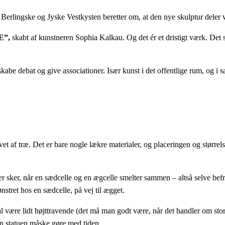
 Berlingske og Jyske Vestkysten beretter om, at den nye skulptur deler
”,
skabt af kunstneren Sophia Kalkau. Og det ér et dristigt værk. Det s
, skabe debat og give associationer. Især kunst i det offentlige rum, og 
lavet af træ. Det er bare nogle lækre materialer, og placeringen og størr
der sker, når en sædcelle og en ægcelle smelter sammen – altså selve befr
tret hos en sædcelle, på vej til ægget.
kal være lidt højttravende (det må man godt være, når det handler om sto
an statuen måske gøre med tiden.