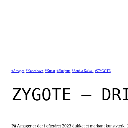
Spring
til
indhold
Amager
, 
København
, 
Kunst
, 
Skulptur
, 
Sophia Kalkau
, 
ZYGOTE
ZYGOTE – DR
På Amager er der i efteråret 2023 dukket et markant kunstværk. Ja,