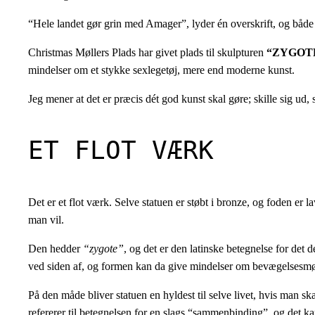
“Hele landet gør grin med Amager”, lyder én overskrift, og både
Christmas Møllers Plads har givet plads til skulpturen
“ZYGOTE
mindelser om et stykke sexlegetøj, mere end moderne kunst.
Jeg mener at det er præcis dét god kunst skal gøre; skille sig ud
ET FLOT VÆRK
Det er et flot værk. Selve statuen er støbt i bronze, og foden er 
man vil.
Den hedder
“zygote”
, og det er den latinske betegnelse for det 
ved siden af, og formen kan da give mindelser om bevægelsesmøns
På den måde bliver statuen en hyldest til selve livet, hvis man s
refererer til betegnelsen for en slags “sammenbinding”, og det k