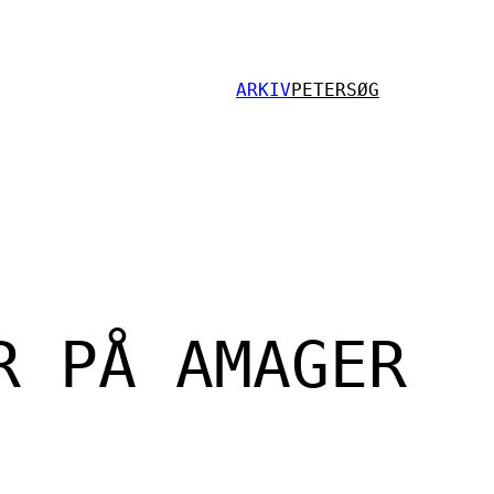
ARKIV
PETER
SØG
R PÅ AMAGER