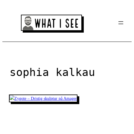
Spring
til
indhold
sophia kalkau