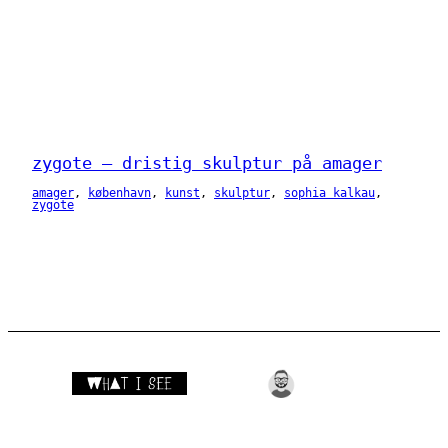
zygote – dristig skulptur på amager
amager
, 
københavn
, 
kunst
, 
skulptur
, 
sophia kalkau
, 
zygote