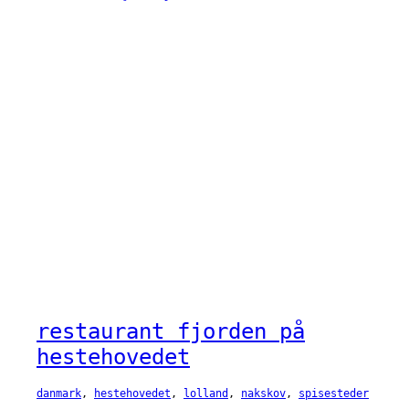
restaurant fjorden på
hestehovedet
danmark
, 
hestehovedet
, 
lolland
, 
nakskov
, 
spisesteder