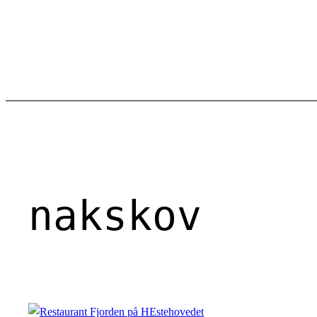
Spring
til
indhold
nakskov