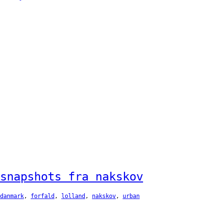
snapshots fra nakskov
danmark
, 
forfald
, 
lolland
, 
nakskov
, 
urban