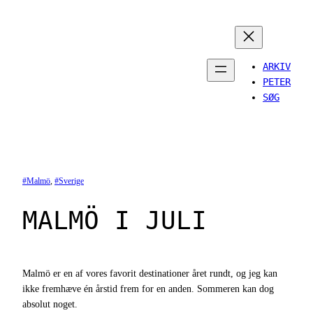
Spring
til
indhold
ARKIV
PETER
SØG
Malmö
, 
Sverige
MALMÖ I JULI
Malmö er en af vores favorit destinationer året rundt, og jeg kan
ikke fremhæve én årstid frem for en anden. Sommeren kan dog
absolut noget.