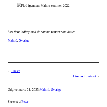
Læs flere indlæg med de samme temaer som dette:
Malmö
, 
Sverige
«
Trieste
Liselund Lystslot
»
Udgivet
marts 24, 2023
i
Malmö
, 
Sverige
Skrevet af
Peter