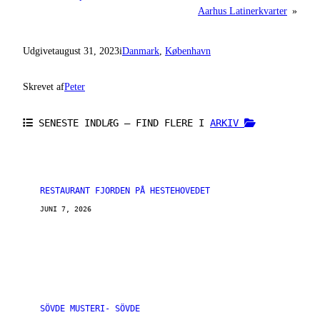
Aarhus Latinerkvarter
»
Udgivet
august 31, 2023
i
Danmark
, 
København
Skrevet af
Peter
SENESTE INDLÆG – FIND FLERE I
ARKIV
RESTAURANT FJORDEN PÅ HESTEHOVEDET
JUNI 7, 2026
SÖVDE MUSTERI- SÖVDE