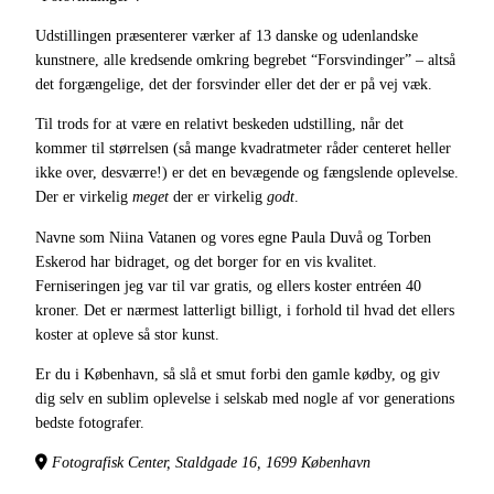
Udstillingen præsenterer værker af 13 danske og udenlandske
kunstnere, alle kredsende omkring begrebet “Forsvindinger” – altså
det forgængelige, det der forsvinder eller det der er på vej væk.
Til trods for at være en relativt beskeden udstilling, når det
kommer til størrelsen (så mange kvadratmeter råder centeret heller
ikke over, desværre!) er det en bevægende og fængslende oplevelse.
Der er virkelig
meget
der er virkelig
godt
.
Navne som Niina Vatanen og vores egne Paula Duvå og Torben
Eskerod har bidraget, og det borger for en vis kvalitet.
Ferniseringen jeg var til var gratis, og ellers koster entréen 40
kroner. Det er nærmest latterligt billigt, i forhold til hvad det ellers
koster at opleve så stor kunst.
Er du i København, så slå et smut forbi den gamle kødby, og giv
dig selv en sublim oplevelse i selskab med nogle af vor generations
bedste fotografer.
Fotografisk Center, Staldgade 16, 1699 København