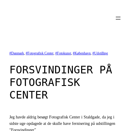
Spring
til
indhold
Danmark
, 
Fotografisk Center
, 
Fotokunst
, 
København
, 
Udstilling
FORSVINDINGER PÅ
FOTOGRAFISK
CENTER
Jeg havde aldrig besøgt Fotografisk Center i Staldgade, da jeg i
sidste uge opdagede at de skulle have fernisering på udstillingen
“Forsvindinger”.