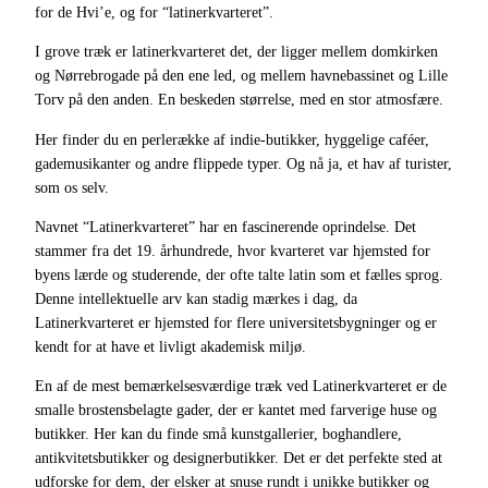
for de Hvi’e, og for “latinerkvarteret”.
I grove træk er latinerkvarteret det, der ligger mellem domkirken
og Nørrebrogade på den ene led, og mellem havnebassinet og Lille
Torv på den anden. En beskeden størrelse, med en stor atmosfære.
Her finder du en perlerække af indie-butikker, hyggelige caféer,
gademusikanter og andre flippede typer. Og nå ja, et hav af turister,
som os selv.
Navnet “Latinerkvarteret” har en fascinerende oprindelse. Det
stammer fra det 19. århundrede, hvor kvarteret var hjemsted for
byens lærde og studerende, der ofte talte latin som et fælles sprog.
Denne intellektuelle arv kan stadig mærkes i dag, da
Latinerkvarteret er hjemsted for flere universitetsbygninger og er
kendt for at have et livligt akademisk miljø.
En af de mest bemærkelsesværdige træk ved Latinerkvarteret er de
smalle brostensbelagte gader, der er kantet med farverige huse og
butikker. Her kan du finde små kunstgallerier, boghandlere,
antikvitetsbutikker og designerbutikker. Det er det perfekte sted at
udforske for dem, der elsker at snuse rundt i unikke butikker og