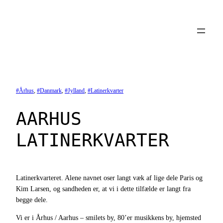
Spring
til
indhold
Århus
, 
Danmark
, 
Jylland
, 
Latinerkvarter
AARHUS
LATINERKVARTER
Latinerkvarteret. Alene navnet oser langt væk af lige dele Paris og
Kim Larsen, og sandheden er, at vi i dette tilfælde er langt fra
begge dele.
Vi er i Århus / Aarhus – smilets by, 80’er musikkens by, hjemsted