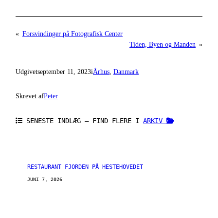
«
Forsvindinger på Fotografisk Center
Tiden, Byen og Manden
»
Udgivet
september 11, 2023
i
Århus
, 
Danmark
Skrevet af
Peter
SENESTE INDLÆG – FIND FLERE I
ARKIV
RESTAURANT FJORDEN PÅ HESTEHOVEDET
JUNI 7, 2026