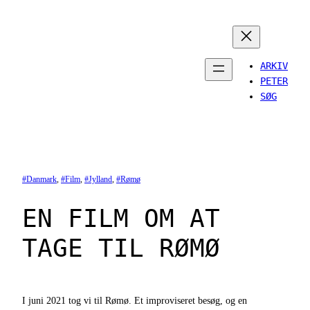
Spring
til
indhold
ARKIV
PETER
SØG
Danmark
, 
Film
, 
Jylland
, 
Rømø
EN FILM OM AT
TAGE TIL RØMØ
I juni 2021 tog vi til Rømø. Et improviseret besøg, og en