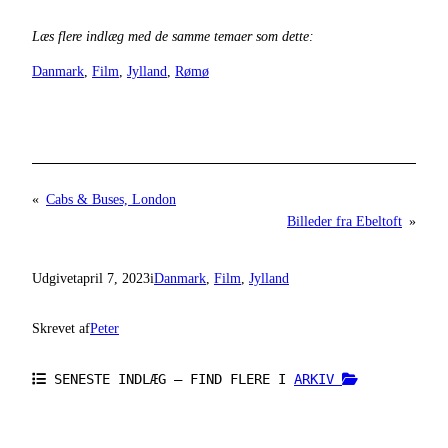
Læs flere indlæg med de samme temaer som dette:
Danmark
, 
Film
, 
Jylland
, 
Rømø
«
Cabs & Buses, London
Billeder fra Ebeltoft
»
Udgivet
april 7, 2023
i
Danmark
, 
Film
, 
Jylland
Skrevet af
Peter
SENESTE INDLÆG – FIND FLERE I
ARKIV