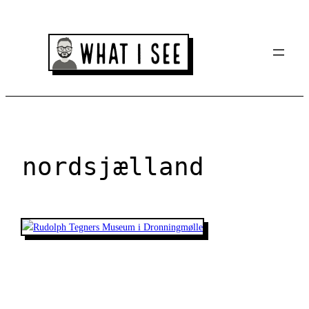
Spring
til
indhold
nordsjælland