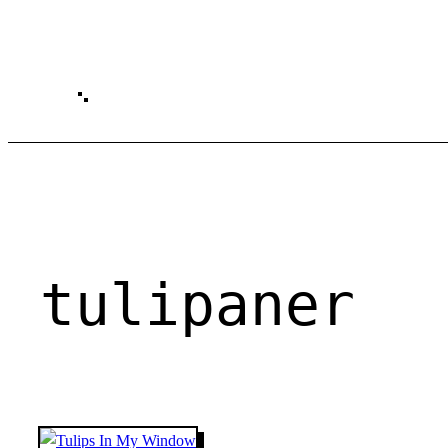
Spring
til
indhold
tulipaner