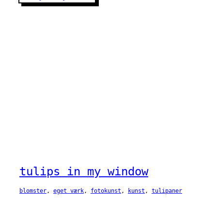
tulips in my window
blomster
, 
eget værk
, 
fotokunst
, 
kunst
, 
tulipaner