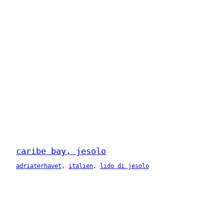
caribe bay, jesolo
adriaterhavet
, 
italien
, 
lido di jesolo