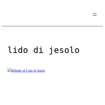
Spring
til
indhold
lido di jesolo