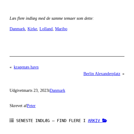
Læs flere indlæg med de samme temaer som dette:
Danmark
, 
Kirke
, 
Lolland
, 
Maribo
«
kragenæs havn
Berlin Alexanderplatz
»
Udgivet
marts 23, 2023
i
Danmark
Skrevet af
Peter
SENESTE INDLÆG – FIND FLERE I
ARKIV