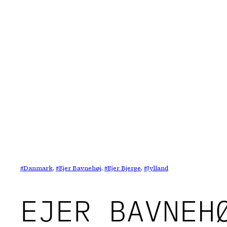
Spring
til
indhold
Danmark
, 
Ejer Bavnehøj
, 
Ejer Bjerge
, 
Jylland
EJER BAVNEH