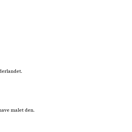
derlandet.
have malet den.