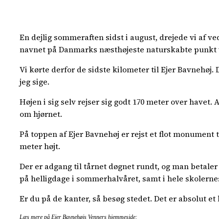
En dejlig sommeraften sidst i august, drejede vi af v
navnet på Danmarks næsthøjeste naturskabte punkt var
Vi kørte derfor de sidste kilometer til Ejer Bavnehøj. D
jeg sige.
Højen i sig selv rejser sig godt 170 meter over havet. 
om hjørnet.
På toppen af Ejer Bavnehøj er rejst et flot monument t
meter højt.
Der er adgang til tårnet døgnet rundt, og man betale
på helligdage i sommerhalvåret, samt i hele skolern
Er du på de kanter, så besøg stedet. Det er absolut e
Læs mere på Ejer Bavnehøjs Venners hjemmeside: