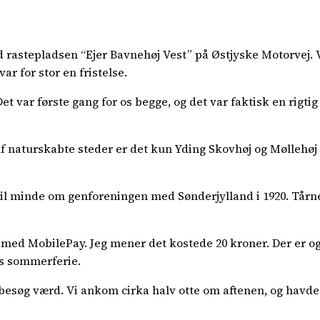
ed rastepladsen “Ejer Bavnehøj Vest” på Østjyske Motorvej. V
 for stor en fristelse.
et var første gang for os begge, og det var faktisk en rigtig
Af naturskabte steder er det kun Yding Skovhøj og Møllehøj d
il minde om genforeningen med Sønderjylland i 1920. Tårnet e
r med MobilePay. Jeg mener det kostede 20 kroner. Der er o
es sommerferie.
t besøg værd. Vi ankom cirka halv otte om aftenen, og havde