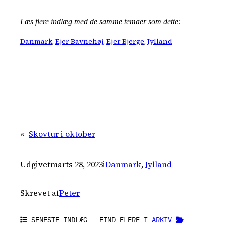
Læs flere indlæg med de samme temaer som dette:
Danmark
, 
Ejer Bavnehøj
, 
Ejer Bjerge
, 
Jylland
«
Skovtur i oktober
Udgivet
marts 28, 2023
i
Danmark
, 
Jylland
Skrevet af
Peter
SENESTE INDLÆG – FIND FLERE I
ARKIV